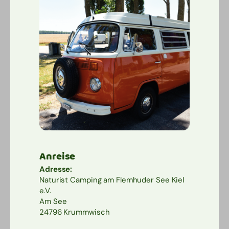
Anreise
Adresse:
Naturist Camping am Flemhuder See Kiel
e.V.
Am See
24796 Krummwisch